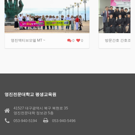
영진액티브모델 MT ~
방문간호 간호조무사 
0
0
영진전문대학교 평생교육원
41527 대구광역시 북구 복현로 35
영진전문대학 정보관 5층
053-940-5194
053-940-5496