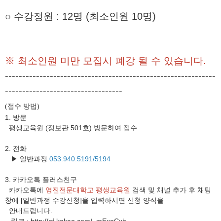
○
수강정원
: 12
명
(
최소인원 10
명
)
※
최소인원 미만 모집시 폐강
될 수 있습니다
.
-------------------------------------------------------------
----------------------------------
접수 방법
(
)
1. 방문
평생교육원 (정보관 501호) 방문하여 접수
2. 전화
▶ 일반과정
053.940.5191/5194
3.
카카오톡 플러스친구
카카오톡에
영진전문대학교 평생교육원
검색 및 채널 추가 후 채팅
창에 [일반과정 수강신청]을 입력하시면 신청 양식을
안내드립니다.