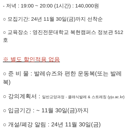
- 저녁 : 19:00 ~ 20:00 (1시간) : 140,000원
○ 모집기간: 24년 11월 30일(금)까지 선착순
○ 교육장소 : 영진전문대학교 복현캠퍼스 정보관 512
호
※ 별도 할인적용 없음
○ 준 비 물 : 발레슈즈와 편한 운동복(또는 발레
복)
○
강의계획서
:
일반교양과정 - 클래식발레 & 스트레칭 (yju.ac.kr)
○
입금기간
:
~ 11
월 30
일(금
)까지
○
개설
/
폐강 알림
: 24
년 11
월 30
일
(
금
)