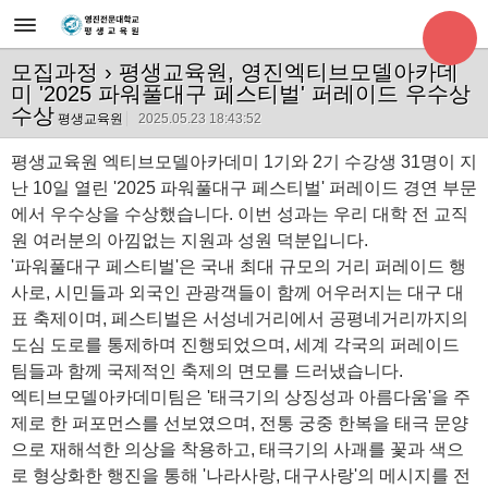
모집과정
› 평생교육원, 영진엑티브모델아카데
미 '2025 파워풀대구 페스티벌' 퍼레이드 우수상
수상
평생교육원
2025.05.23 18:43:52
평생교육원 엑티브모델아카데미 1기와 2기 수강생 31명이 지
난 10일 열린 '2025 파워풀대구 페스티벌' 퍼레이드 경연 부문
에서 우수상을 수상했습니다. 이번 성과는 우리 대학 전 교직
원 여러분의 아낌없는 지원과 성원 덕분입니다.
'파워풀대구 페스티벌'은 국내 최대 규모의 거리 퍼레이드 행
사로, 시민들과 외국인 관광객들이 함께 어우러지는 대구 대
표 축제이며, 페스티벌은 서성네거리에서 공평네거리까지의
도심 도로를 통제하며 진행되었으며, 세계 각국의 퍼레이드
팀들과 함께 국제적인 축제의 면모를 드러냈습니다.
엑티브모델아카데미팀은 '태극기의 상징성과 아름다움'을 주
제로 한 퍼포먼스를 선보였으며, 전통 궁중 한복을 태극 문양
으로 재해석한 의상을 착용하고, 태극기의 사괘를 꽃과 색으
로 형상화한 행진을 통해 '나라사랑, 대구사랑'의 메시지를 전