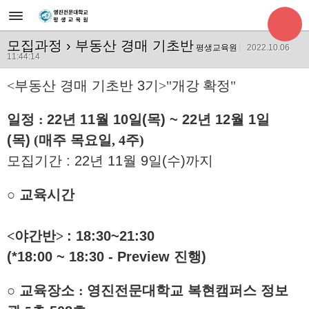
모집과정
› 부동산 경매 기초반
평생교육원
2022.10.06
11:44:14
<
부동산 경매 기초반 3기
>"개강 확정"
일정
:
22
년 11월 10
일(목) ~ 22년 12월 1일
(목)
(
매주 목요일
, 4
주
)
모집기간
:
22
년
11
월 9
일(수)까지
○
교육시간
<
야간반
>
: 18:30~21:30
(*18:00 ~ 18:30 - Preview 진행)
○
교육장소
:
영진전문대학교 복현캠퍼스 정보