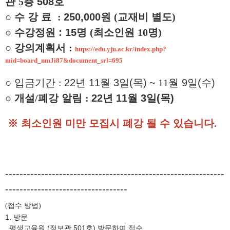
관
5
층 508호
○
수 강 료
:
250,000원
(
교재비 별도
)
○
수강정원 : 15명
(
최소인원
10
명
)
○
강의계획서
:
https://edu.yju.ac.kr/index.php?
mid=board_nmJi87&document_srl=695
○
입금기간
:
22년 11
월 3일
(목)
~
11
월 9
일(수
)
○
개설
/
폐강 알림
:
22
년
11
월 3
일(목
)
※
최소인원 미만 모집시 폐강 될 수 있습니다
.
-------------------------------------------------------------
----------------------------------
접수 방법
(
)
1. 방문
평생교육원 (정보관 501호) 방문하여 접수