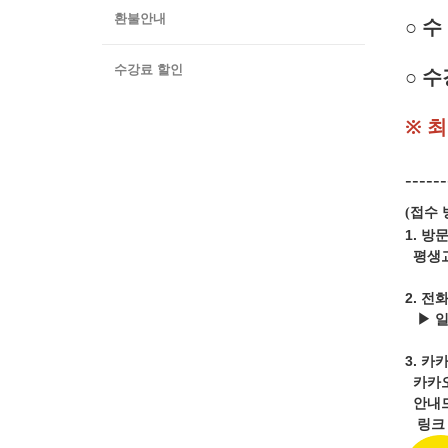
환불안내
○
수 
수강료 할인
○ 수
※ 
------
접수 
(
1. 방
평생교
2. 전
▶ 
3.
카카
카카
안내드
링