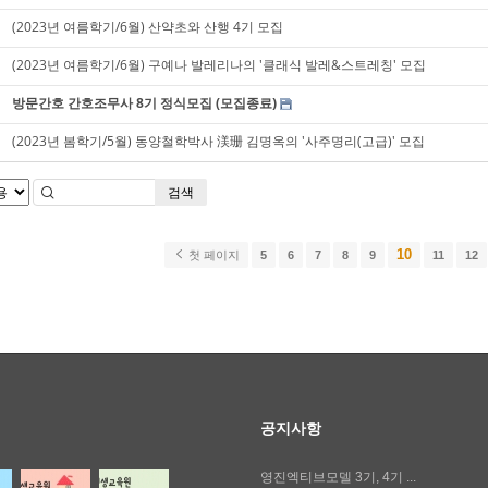
(2023년 여름학기/6월) 산약초와 산행 4기 모집
(2023년 여름학기/6월) 구예나 발레리나의 '클래식 발레&스트레칭' 모집
방문간호 간호조무사 8기 정식모집 (모집종료)
(2023년 봄학기/5월) 동양철학박사 渼珊 김명옥의 '사주명리(고급)' 모집
검색
10
첫 페이지
5
6
7
8
9
11
12
공지사항
영진엑티브모델 3기, 4기 ...