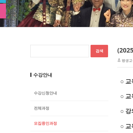
(20
평생교
수강안내
○ 
수강신청안내
○ 교
전체과정
○ 
모집중인과정
○ 