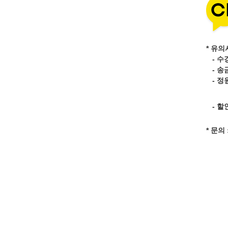
* 유의
- 수
- 송
- 정
- 할
* 문의