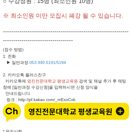
○ 수강정원 : 15명 (최소인원 10명)
※ 최소인원 미만 모집시 폐강 될 수 있습니다.
-------------------------------------------------------------
----------------------------------
접수 방법
(
)
1. 전화
▶ 일반과정
053.940.5191/5194
2.
카카오톡 플러스친구
카카오톡에
영진전문대학교 평생교육원
검색 및 채널 추가 후 채팅
창에 [일반과정 수강신청]을 입력하시면 신청 양식을
안내드립니다.
링크
http://pf.kakao.com/_mExoCxb
:
* 유의사항