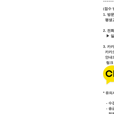
------
접수 
(
1. 방
평생교
2. 전
▶ 
3.
카카
카카
안내드
링
* 유의
- 수
- 송
- 정