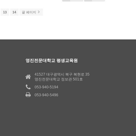
13
14
끝 페이지
영진전문대학교 평생교육원
41527 대구광역시 북구 복현로 35
영진전문대학교 정보관 501호
053-940-5194
053-940-5496