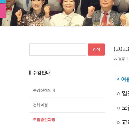
(20
평생교
수강안내
< 
수강신청안내
○
일정
전체과정
○
모
모집중인과정
○ 