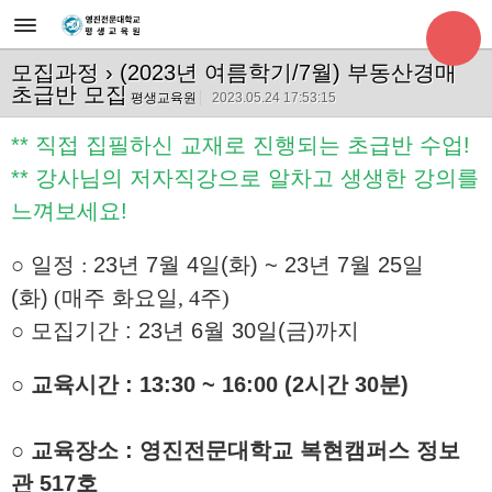
모집과정
› (2023년 여름학기/7월) 부동산경매
초급반 모집
평생교육원
2023.05.24 17:53:15
** 직접 집필하신 교재로 진행되는 초급반 수업!
** 강사님의 저자직강으로 알차고 생생한 강의를
느껴보세요!
○
일정
:
23
년 7월 4
일(화) ~ 23년 7월 25일
(화)
(
매주 화요일
, 4
주
)
○
모집기간
:
23
년
6
월 30
일(금)까지
○
교육시간 :
13:30 ~ 16:00 (2시간 30분)
○
교육장소
:
영진전문대학교 복현캠퍼스 정보
관
517호