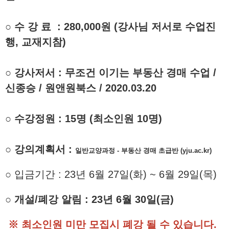
○
수 강 료 :
28
0,000원
(강사님 저서로 수업진
행, 교재지참)
○ 강사저서 : 무조건 이기는 부동산 경매 수업 /
신종승 / 원앤원북스 / 2020.03.20
○
수강정원 : 15명
(
최소인원
10
명
)
○
강의계획서 :
일반교양과정 - 부동산 경매 초급반 (yju.ac.kr)
○
입금기간
:
23년 6월 27일
(화)
~
6
월 29일(목
)
○
개설
/
폐강 알림
:
23년
6
월 30
일(금
)
※
최소인원 미만 모집시 폐강 될 수 있습니다
.