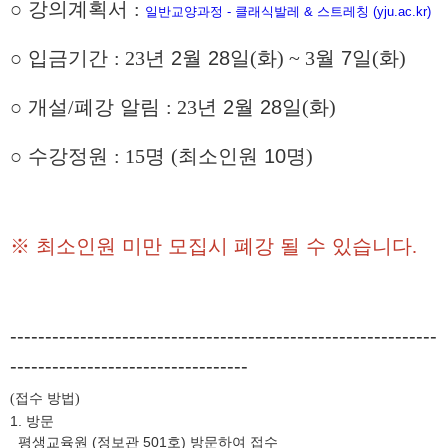
○
강의계획서
:
일반교양과정 - 클래식발레 & 스트레칭 (yju.ac.kr)
○
입금기간
: 23
년
2
월 28
일
(
화
) ~ 3
월
7
일
(
화
)
○
개설
/
폐강 알림
: 23
년
2
월
28
일
(
화
)
○
수강정원
: 15
명
(
최소인원
10
명
)
※
최소인원 미만 모집시 폐강 될 수 있습니다
.
-------------------------------------------------------------
----------------------------------
접수 방법
(
)
1. 방문
평생교육원 (정보관 501호) 방문하여 접수