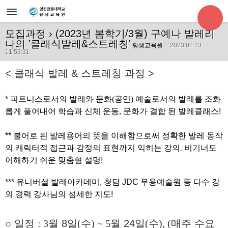
모집과정
› (2023년 봄학기/3월) 구예나 발레리
나의 '클래식발레&스트레칭'
평생교육원
2023.01.13
11:53:31
< 클래식 발레 & 스트레칭 과정 >
* 피트니스로서의 발레와 문화
(
공연
)
예술로서의 발레를 조화
롭게 풀어내어 학습과 신체 운동
,
문화가 결합 된 발레클래스!
** 불어로 된 발레용어의 뜻을 이해함으로써 정확한 발레 동작
의 캐릭터적 접근과 감정의 표현까지 익히는 강의
.
비기너도
이해하기 쉬운 맞춤형 설명!
*** 유니버셜 발레아카데미, 청담 JDC 무용예술원 등 다수 강
의 경력 강사님의 섬세한 지도!
○
일정
: 3
월
8
일
(
수
) ~ 5
월
24
일
(
수
), (
매주 수요