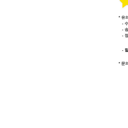
* 유
- 
- 
- 
- 
* 문