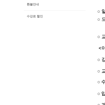
환불안내
○
일
수강료 할인
○
모
○ 
<야
○
○ 
○
수
○
○