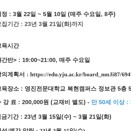
정 : 3월 22일 ~ 5월 10일 (매주 수요일, 8주)
집기간 : 23년 3월 21일(화)까지
교육시간
간반> : 19:00~21:00, 매주 수
요일
강의계획서
:
https://edu.yju.ac.kr/board_nmJi87/694
교육장소 : 영진전문대학교 복현캠퍼스 정보관 5층 5
 강 료 : 200,000원 (교재비 별도) -
만 50세 이상 : 
입
금기간 : 23년 3월 15일(수) ~ 3월 21일(화)
개설
/
폐강 알림
: 23
년
3
월
15
일
(
수
)