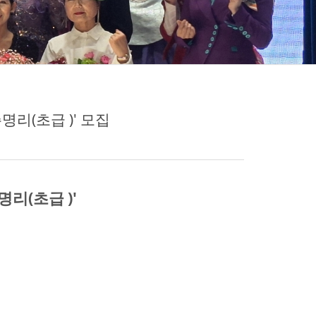
명리(초급 )' 모집
명리(초급
)'