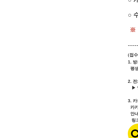
○ 
※ 
----
접수
(
1. 
평생교
2. 
▶ 
3.
카
카카
안내
링