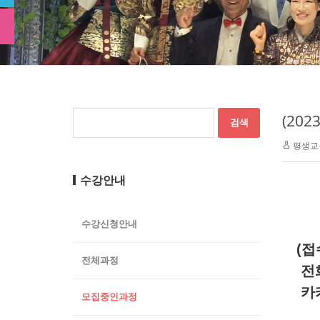
(20
평생교
수강안내
수강신청안내
(접
전체과정
전화
카
모집중인과정