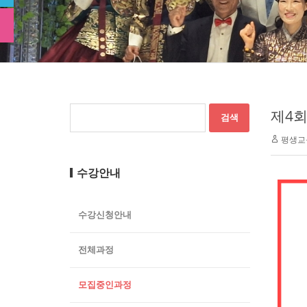
제4회
평생교
수강안내
수강신청안내
전체과정
모집중인과정