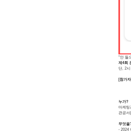
"안 들
제4회 
단, 2
[참가자
누가?
마케팅광
관공서(
무엇을
- 20