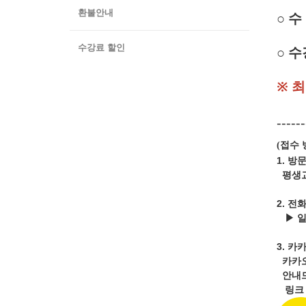
환불안내
○
수 
수강료 할인
○ 수
※ 
------
접수 
(
1. 방
평생교
2. 전
▶ 
3.
카카
카카
안내드
링