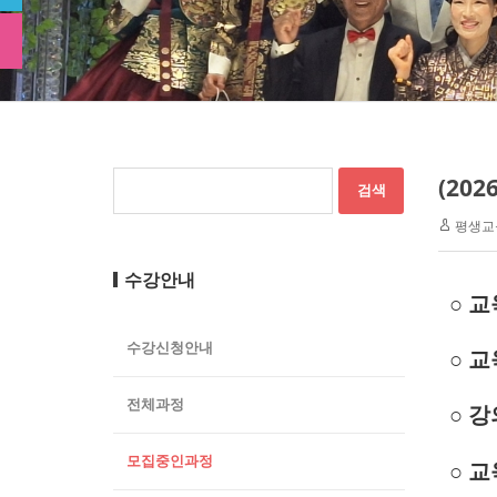
(20
평생교
수강안내
○ 교육
수강신청안내
○ 교
전체과정
○ 
모집중인과정
○ 