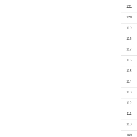
121
120
119
118
117
116
115
114
113
112
111
110
109