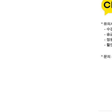
* 유의
- 수
- 송
- 정
- 할
* 문의