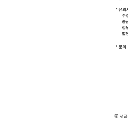
* 유의
- 수
- 송
- 정
- 할
* 문의
댓