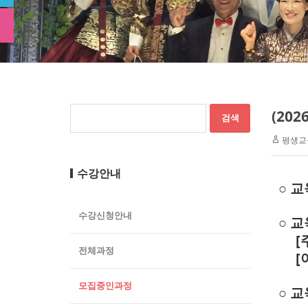
(20
평생교
수강안내
○ 
수강신청안내
○ 
[
전체과정
[
모집중인과정
○ 