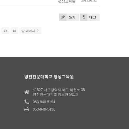
평생교육원
2023.01.31
쓰기
태그
14
15
끝 페이지
영진전문대학교 평생교육원
41527 대구광역시 북구 복현로 35
영진전문대학교 정보관 501호
053-940-5194
053-940-5496