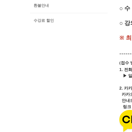
환불안내
○
수 
수강료 할인
○ 
※ 
------
접수 
(
1. 전
▶ 
2.
카카
카카
안내드
링