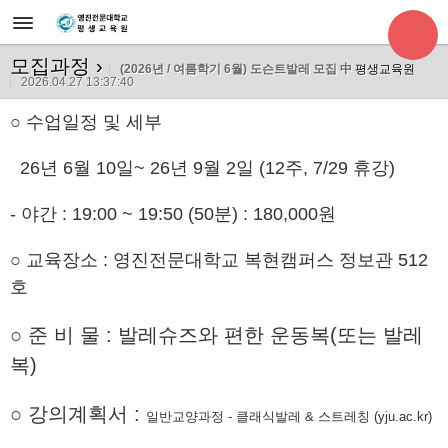
모집과정
›
(2026년 / 여름학기 6월) 도슨트발레 모집 中
평생교육원
2026.04.27 13:37:40
○ 수업일정 및 세부
26년 6월 10일~ 26년 9월 2일 (12주, 7/29 휴강)
- 야간 : 19:00 ~ 19:50 (
50분
) : 180,000원
○ 교육장소 : 영진전문대학교 복현캠퍼스 정보관 512
호
○ 준 비 물 : 발레슈즈와 편한 운동복(또는 발레
복)
○
강의계획서
:
일반교양과정 - 클래식발레 & 스트레칭 (yju.ac.kr)