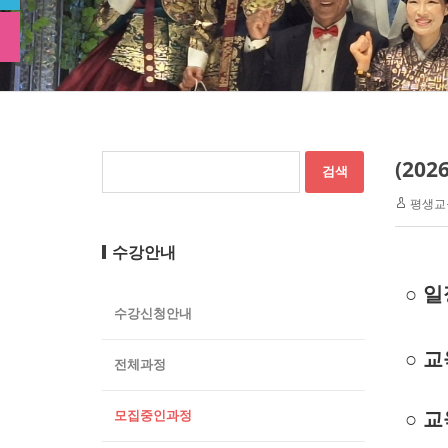
(20
평생교
수강안내
○
일
수강신청안내
○
교육
전체과정
모집중인과정
○
교