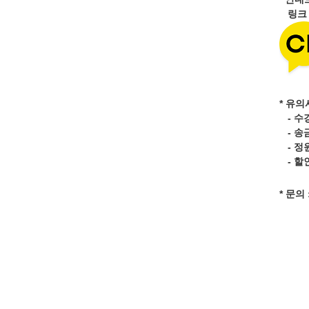
링
* 유의
- 수
- 송
- 정
- 할
* 문의