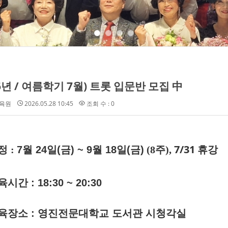
26년 / 여름학기 7월) 트롯 입문반 모집 中
육원
2026.05.28 10:45
조회 수 : 0
7/31 휴강
정
:
7월 24
일(금) ~ 9월 18일(금)
(8
주
),
시간 : 18:30 ~ 20:30
육장소
:
영진전문대학교 도서관 시청각실