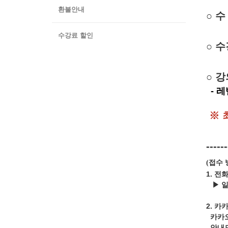
환불안내
○
수
수강료 할인
○
수
○
강
- 레
※
------
접수 
(
1. 전
▶ 
2.
카카
카카
안내드