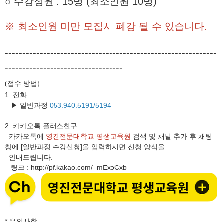
○ 수강정원 : 15명 (최소인원 10명)
※ 최소인원 미만 모집시 폐강 될 수 있습니다.
-------------------------------------------------------------
----------------------------------
접수 방법
(
)
1. 전화
▶ 일반과정
053.940.5191/5194
2.
카카오톡 플러스친구
카카오톡에
영진전문대학교 평생교육원
검색 및 채널 추가 후 채팅
창에 [일반과정 수강신청]을 입력하시면 신청 양식을
안내드립니다.
링크
http://pf.kakao.com/_mExoCxb
:
* 유의사항