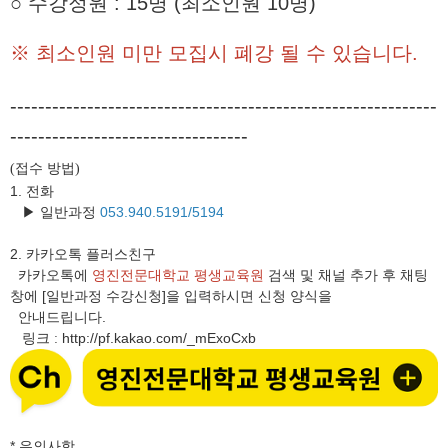
○ 수강정원 : 15명 (최소인원 10명)
※ 최소인원 미만 모집시 폐강 될 수 있습니다.
-------------------------------------------------------------
----------------------------------
접수 방법
(
)
1. 전화
▶ 일반과정
053.940.5191/5194
2.
카카오톡 플러스친구
카카오톡에
영진전문대학교 평생교육원
검색 및 채널 추가 후 채팅
창에 [일반과정 수강신청]을 입력하시면 신청 양식을
안내드립니다.
링크
http://pf.kakao.com/_mExoCxb
:
* 유의사항