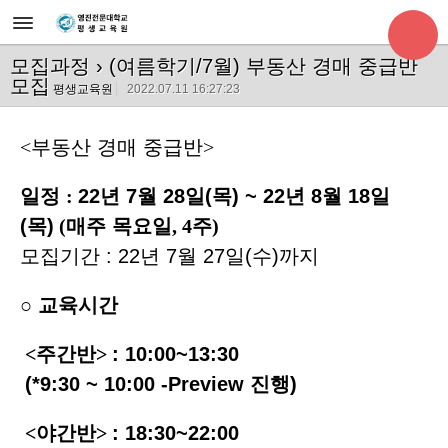
모집과정
› (여름학기/7월) 부동산 경매 중급반
모집
평생교육원
2022.07.11 16:27:23
<
부동산 경매 중급반
>
일정
:
22
년 7월 28
일(목) ~ 22년 8월 18일
(목)
(
매주 목요일
, 4
주
)
모집기간
:
22
년
7
월 27
일(수)까지
○
교육시간
<
주간반
>
: 10:00~13:30
(*9:30 ~ 10:00 -Preview 진행)
<
야간반
>
: 18:30~22:00