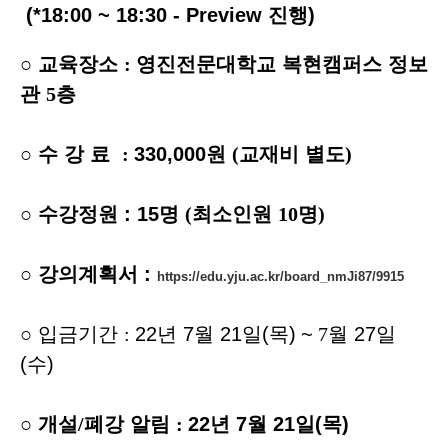
(*18:00 ~ 18:30 - Preview 진행)
○
교육장소
:
영진전문대학교 복현캠퍼스 정보
관
5
층
○
수 강 료
:
330,000원
(
교재비 별도
)
○
수강정원 : 15명
(
최소인원
10
명
)
○
강의계획서 :
https://edu.yju.ac.kr/board_nmJi87/9915
○
입금기간
:
22년 7
월 21일
(목)
~
7
월 27
일
(수
)
○
개설
/
폐강 알림
:
22
년
7
월 21
일
(목
)