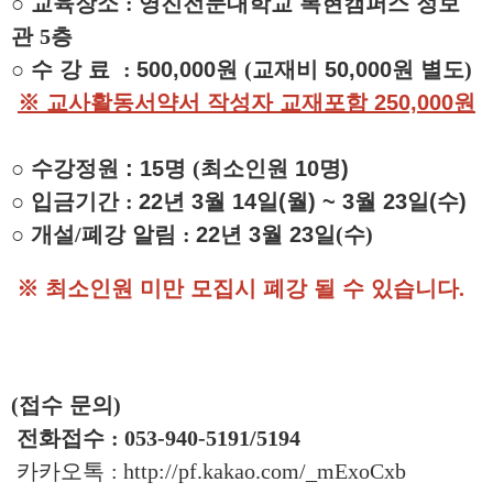
○
교육장소
:
영진전문대학교 복현캠퍼스 정보
관
5
층
○
수 강 료
:
500,000원
(
교재비 50,000원 별도
)
※ 교사활동서약서 작성자 교재포함 250,000원
○
수강정원 : 15명
(
최소인원
10
명
)
○
입금기간
:
22년 3
월 14
일
(월)
~ 3월 23일(수)
○
개설
/
폐강 알림
:
22
년
3
월
23일
(수
)
※
최소인원 미만 모집시 폐강 될 수 있습니다
.
(
접수 문의
)
전화접수
: 053-940-5191/5194
카카오톡
:
http://pf.kakao.com/_mExoCxb