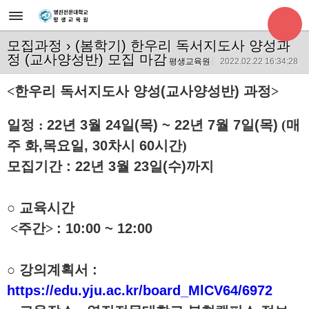
모집과정
› (봄학기) 한우리 독서지도사 양성과
정 (교사양성반) 모집 마감
평생교육원
2022.02.22 16:34:28
<
한우리 독서지도사 양성(교사양성반) 과정
>
일정
:
22
년 3월 24
일(목) ~ 22년 7월 7일(목)
(
매
주 화,목요일, 30차시 60시간
)
모집기간 : 22년 3월 23일(수)까지
○ 교육시간
<
주간
>
: 10:00 ~ 12:00
○ 강의계획서 :
https://edu.yju.ac.kr/board_MlCV64/6972