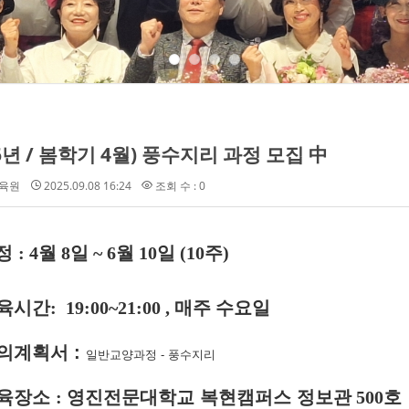
26년 / 봄학기 4월) 풍수지리 과정 모집 中
육원
2025.09.08 16:24
조회 수 : 0
정
: 4월 8일 ~ 6월 10일
(10주)
육시간
:
19:00~21:00 , 매주 수요일
의계획서
:
일반교양과정 - 풍수지리
육장소
:
영진전문대학교 복현캠퍼스 정보관
500호