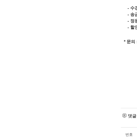
- 수
- 송
- 정
- 할
* 문의
댓
번호