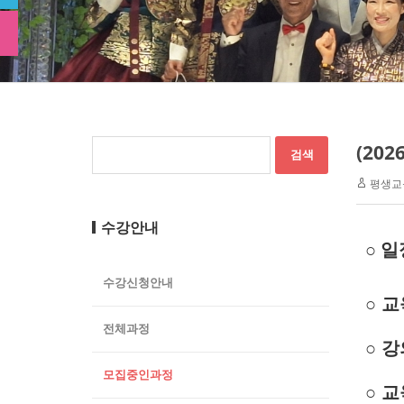
(20
평생교
수강안내
○
일
수강신청안내
○
교
전체과정
○
강
모집중인과정
○
교