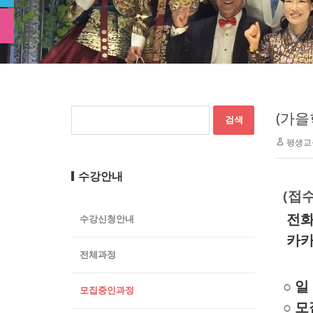
(가을
평생교
수강안내
(접수
전화접
수강신청안내
카카
전체과정
○
일 
모집중인과정
○
모