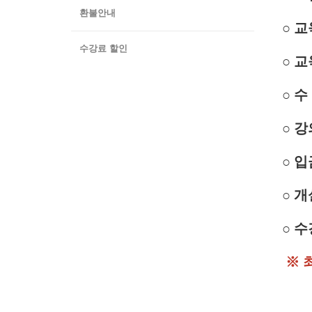
환불안내
○ 교
수강료 할인
○ 
○ 수
○ 
○ 입
○ 개
○ 수
※ 