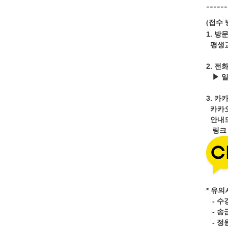
------
접수 
(
1. 방
평생교
2. 전
▶ 
3.
카카
카카
안내드
링
* 유의
- 수
- 송
- 정