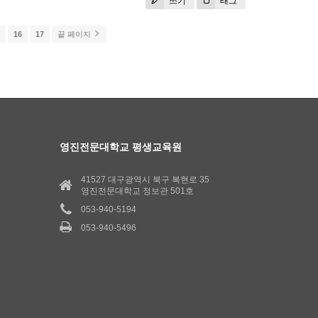
쓰기
태그
5
16
17
끝 페이지
영진전문대학교 평생교육원
41527 대구광역시 북구 복현로 35
영진전문대학교 정보관 501호
053-940-5194
053-940-5496