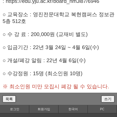
:
https://edu.yju.ac.kr/board_nmJi87/6946
○ 교육장소 : 영진전문대학교 복현캠퍼스 정보관
5층 512호
○ 수 강 료 : 200,000원 (교재비 별도)
○ 입금기간 : 22년 3월 24일 ~ 4월 6일(수)
○ 개설/폐강 알림 : 22년 4월 6일(수)
○ 수강정원 : 15명 (최소인원 10명)
※ 최소인원 미만 모집시 폐강 될 수 있습니다.
목록
쓰기
로그인
회원가입
한국어
PC