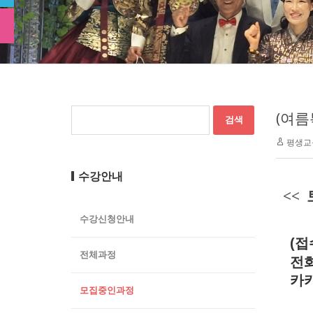
(여름
평생교
수강안내
<<
수강신청안내
(접
전체과정
전화
카카
모집중인과정