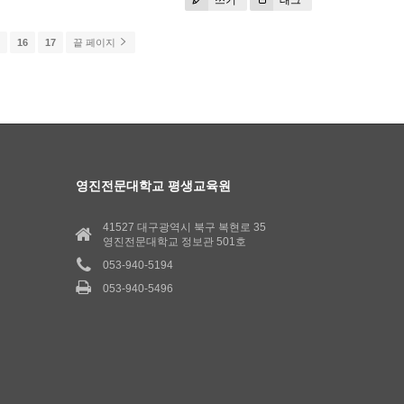
5
16
17
끝 페이지
영진전문대학교 평생교육원
41527 대구광역시 북구 복현로 35
영진전문대학교 정보관 501호
053-940-5194
053-940-5496