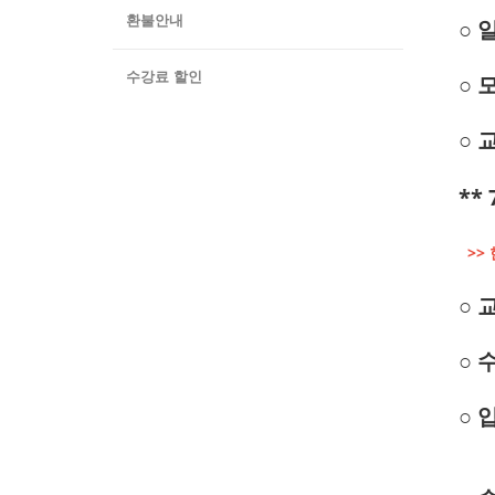
환불안내
○
일
수강료 할인
○
모
○ 
**
>>
○ 
○
수
○ 