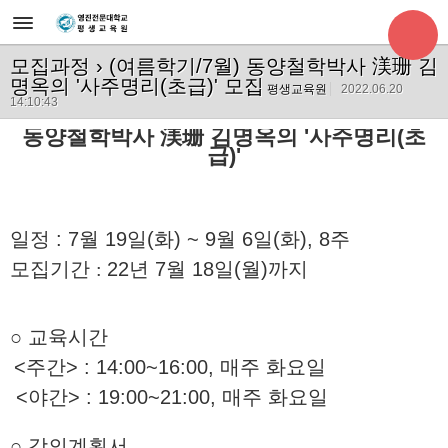
모집과정
› (여름학기/7월) 동양철학박사 渼珊 김
명옥의 '사주명리(초급)' 모집
평생교육원
2022.06.20
14:10:43
동양철학박사 渼珊 김명옥의 '사주명리(초
급)'
일정 : 7월 19일(화) ~ 9월 6일(화), 8주
모집기간
:
22
년 7월 18
일(월)까지
○ 교육시간
<주간> : 14:00~16:00, 매주 화
요일
<야간> : 19:00~21:00, 매주 화
요일
○ 강의계획서