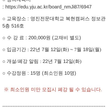
:
https://edu.yju.ac.kr/board_nmJi87/6947
○ 교육장소 : 영진전문대학교 복현캠퍼스 정보관
5층 516호
○ 수 강 료 : 200,000원 (교재비 별도)
○
입금기간
:
22
년 7
월 12
일
(화
)
~
7
월 18
일
(
월
)
○
개설
/
폐강 알림
:
22
년
7
월 12
일
(
화
)
○ 수강정원 : 15명 (최소인원 10명)
※ 최소인원 미만 모집시 폐강 될 수 있습니다.
-------------------------------------------------------------