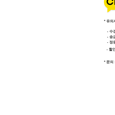
* 유의
- 수
- 송
- 정
- 할
* 문의