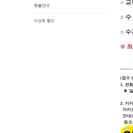
○ 
환불안내
○ 수
수강료 할인
○ 수
※ 
------
접수 
(
1. 전
▶ 
2.
카카
카카
안내드
링