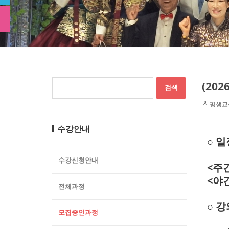
(20
평생교
수강안내
○
일정
수강신청안내
<주간
<야간
전체과정
○ 
모집중인과정