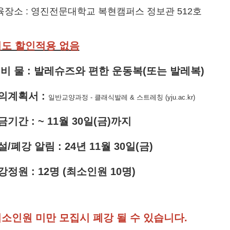
육장소 : 영진전문대학교 복현캠퍼스 정보관 512호
별도 할인적용 없음
준 비 물 : 발레슈즈와 편한 운동복(또는 발레복)
의계획서
:
일반교양과정 - 클래식발레 & 스트레칭 (yju.ac.kr)
금기간
:
~ 11
월 30
일(금
)까지
설
/
폐강 알림
: 24
년 11
월 30
일
(
금
)
강정원
: 12
명
(
최소인원 10
명
)
소인원 미만 모집시 폐강
될 수 있습니다
.