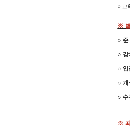
○ 교
※ 
○ 
○
강
○
입
○
개
○
수
※
최