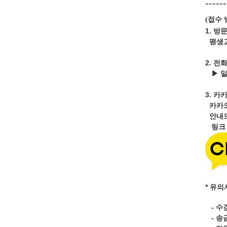
------
접수 
(
1. 방
평생교
2. 전
▶ 
3.
카카
카카
안내드
링
* 유의
- 수
- 송