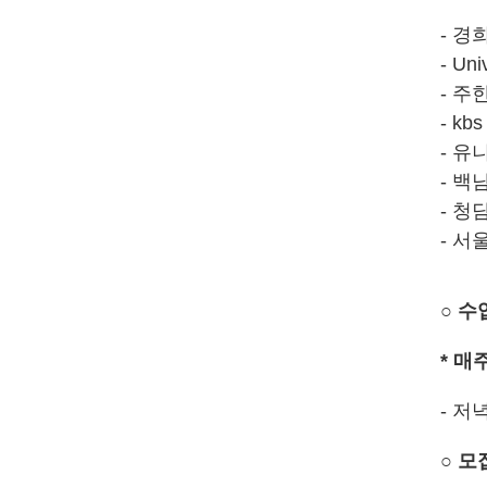
- 
- Un
- 
- k
- 유
- 백
- 청
- 
○ 수
* 매
- 저녁
○ 모