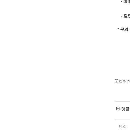
- 정
- 할
* 문의
첨부 [
1
댓
번호