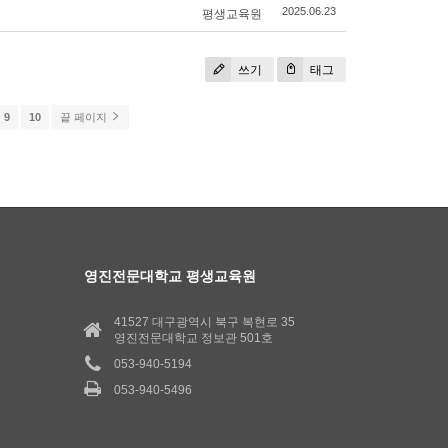
평생교육원
2025.06.23
쓰기
태그
9
10
끝 페이지
영진전문대학교 평생교육원
41527 대구광역시 북구 복현로 35
영진전문대학교 정보관 501호
053-940-5194
053-940-5496