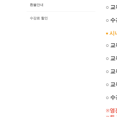
환불안내
○ 
수강료 할인
○ 수
시
♥
○ 
○ 교
○ 
○ 
○ 수
영
※