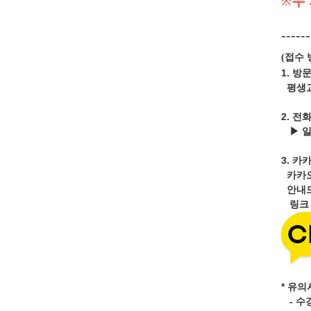
두
※
------
접수 
(
1. 방
평생교
2. 전
▶ 
3.
카카
카카
안내드
링
* 유의
- 수