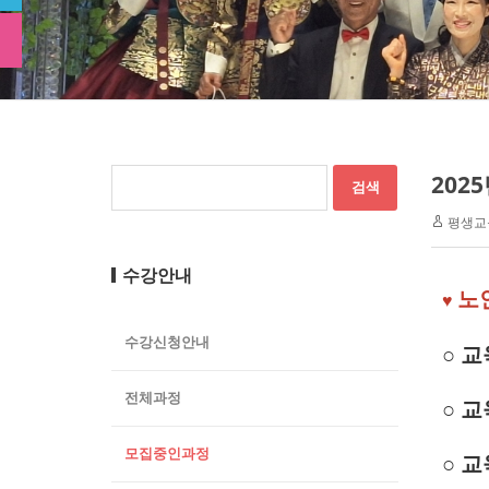
202
평생교
수강안내
노
♥
수강신청안내
○ 
전체과정
○ 교
모집중인과정
○ 