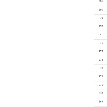
281
280
279
278
»
276
275
274
273
272
271
270
269