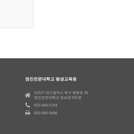
영진전문대학교 평생교육원
41527 대구광역시 북구 복현로 35
영진전문대학교 정보관 501호
053-940-5194
053-940-5496