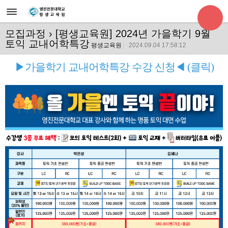
모집과정
› [평생교육원] 2024년 가을학기 9월
토익 교내어학특강
평생교육원
2024.09.04 17:58:12
▶가을학기 교내어학특강 수강 신청◀
(클릭)