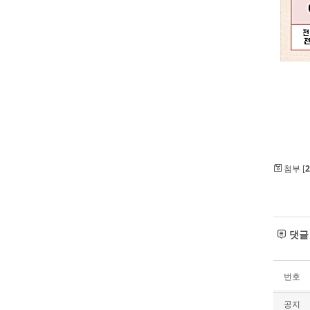
첨부 [
2
댓
번호
공지