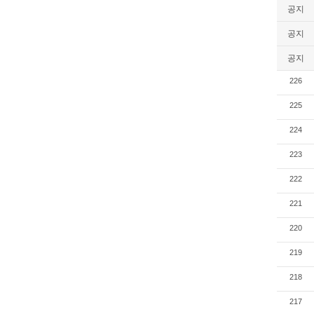
공지
공지
공지
226
225
224
223
222
221
220
219
218
217