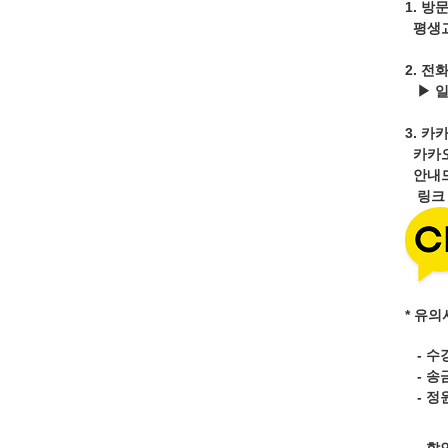
1. 방
평생교
2. 전
▶ 
3.
카카
카카
안내드
링
* 유의
- 수
- 송
- 정