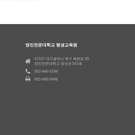
영진전문대학교 평생교육원
41527 대구광역시 북구 복현로 35
영진전문대학교 정보관 501호
053-940-5194
053-940-5496