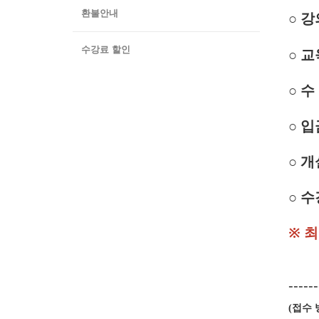
환불안내
○ 
수강료 할인
○ 
○ 수
○ 입
○ 개
○ 수
※ 
------
접수 
(