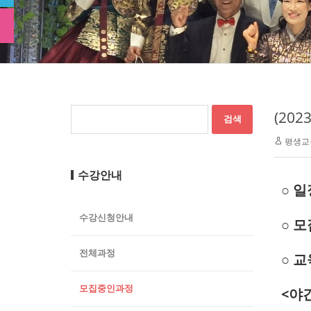
(20
평생교
수강안내
○
일정
수강신청안내
○
모
전체과정
○ 
모집중인과정
<야간