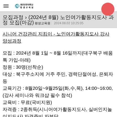
모집과정
› (2024년 8월) 노인여가활동지도사 과
정 모집(마감)
평생교육원
2024.08.02 10:25:05
시니어 건강관리 지킴이 - 노인여가활동지도사 강사
양성과정
모집 : 2024년 8월 1일 ~ 8월 16일까지(대구북구 배움
톡 가입-아래)
정원 : 30명(선착순)
대상 : 북구주소지에 거주 주민, 경력단절여성, 은퇴자
등
교육기간 : 8월20일~9월25일(화,수,목), 14:00~16:00,
(강사 세미나와 워크샵 필수 참석)
교육비 : 무료(국비지원)
자격증 : 2종취득(시니어여가활동지도사, 실버인지놀
이지도사) 자격증비 자부담