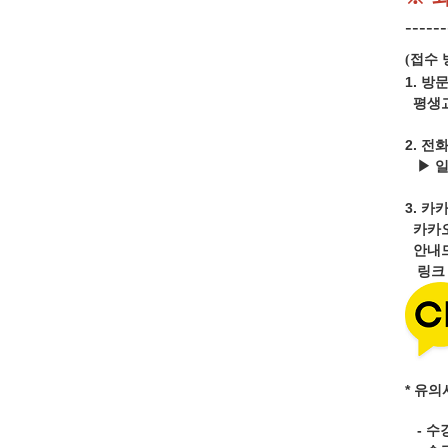
------
접수 
(
1. 방
평생교
2. 전
▶ 
3.
카카
카카
안내드
링
* 유의
- 수