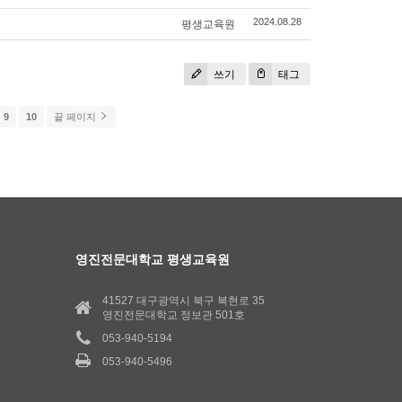
평생교육원
2024.08.28
쓰기
태그
9
10
끝 페이지
영진전문대학교 평생교육원
41527 대구광역시 북구 복현로 35
영진전문대학교 정보관 501호
053-940-5194
053-940-5496