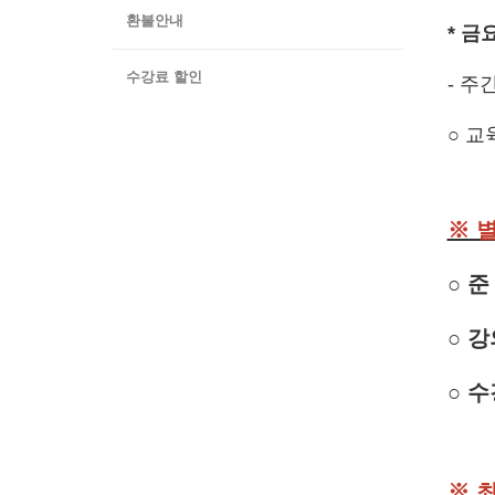
환불안내
* 금
수강료 할인
- 주간
○ 교
※ 
○ 
○
강
○
수
※
최