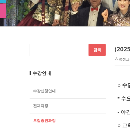
(20
평생교
수강안내
○ 수
수강신청안내
* 수
전체과정
- 야간
모집중인과정
○ 교