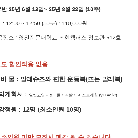
요반 25년 6월 13일~ 25년 8월 22일 (10주)
 : 12:00 ~ 12:50 (50분) : 110,000원
육장소 : 영진전문대학교 복현캠퍼스 정보관 512호
별도 할인적용 없음
준 비 물 : 발레슈즈와 편한 운동복(또는 발레복)
의계획서
:
일반교양과정 - 클래식발레 & 스트레칭 (yju.ac.kr)
강정원
: 12
명
(
최소인원 10
명
)
소인원 미만 모집시 폐강
될 수 있습니다
.