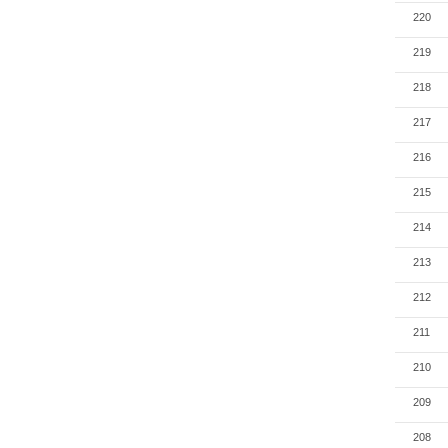
220
219
218
217
216
215
214
213
212
211
210
209
208