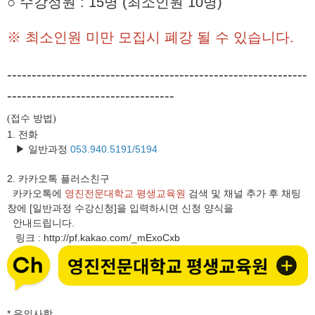
○ 수강정원 : 15명 (최소인원 10명)
※ 최소인원 미만 모집시 폐강 될 수 있습니다.
-------------------------------------------------------------
----------------------------------
접수 방법
(
)
1. 전화
▶ 일반과정
053.940.5191/5194
2.
카카오톡 플러스친구
카카오톡에
영진전문대학교 평생교육원
검색 및 채널 추가 후 채팅
창에 [일반과정 수강신청]을 입력하시면 신청 양식을
안내드립니다.
링크
http://pf.kakao.com/_mExoCxb
:
* 유의사항