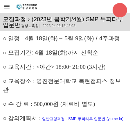
모집과정
› (2023년 봄학기/4월) SMP 두피타투
입문반
평생교육원
2023.04.06 15:43:03
○
일정
:
4
월 18
일
(
화
)
~ 5월 9일(화) / 4주과정
○
모집기간:
4
월
18
일
(
화
)
까지 선착순
○
교육시간
:
<야간> 18:00~21:00 (3시간)
○
교육장소
:
영진전문대학교 복현캠퍼스 정보
관
○
수 강 료
: 500,000
원
(
재료비 별도
)
○
강의계획서
:
일반교양과정 - SMP 두피타투 입문반 (yju.ac.kr)