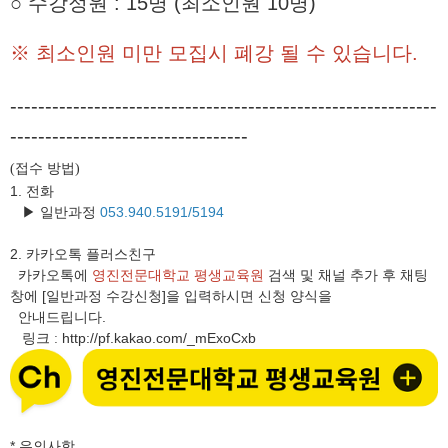
○ 수강정원 : 15명 (최소인원 10명)
※ 최소인원 미만 모집시 폐강 될 수 있습니다.
-------------------------------------------------------------
----------------------------------
접수 방법
(
)
1. 전화
▶ 일반과정
053.940.5191/5194
2.
카카오톡 플러스친구
카카오톡에
영진전문대학교 평생교육원
검색 및 채널 추가 후 채팅
창에 [일반과정 수강신청]을 입력하시면 신청 양식을
안내드립니다.
링크
http://pf.kakao.com/_mExoCxb
:
* 유의사항