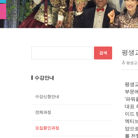
평생교
수강안내
평생교
부문에
수강신청안내
'파워
대표 
전체과정
이드 
엑티브
모집중인과정
양으로
를 전