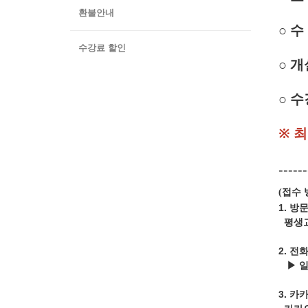
환불안내
○
수 
수강료 할인
○ 개
○ 수
※ 
------
접수 
(
1. 방
평생교
2. 전
▶ 
3.
카카