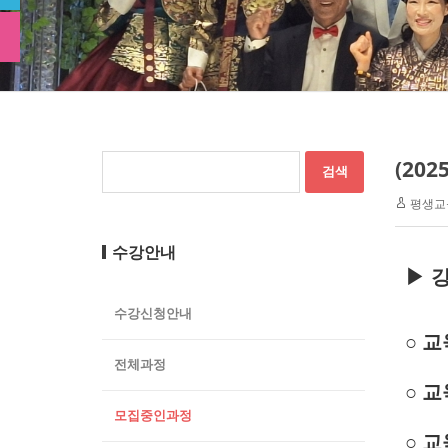
(20
평생교
수강안내
▶ 
수강신청안내
○ 
전체과정
○ 교
모집중인과정
○ 