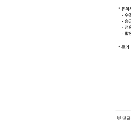
* 유의
- 수
- 송
- 정
- 할
* 문의
댓