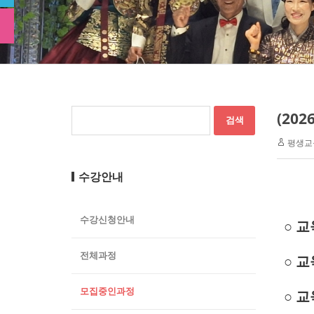
(20
평생교
수강안내
수강신청안내
○ 
전체과정
○ 교
모집중인과정
○ 