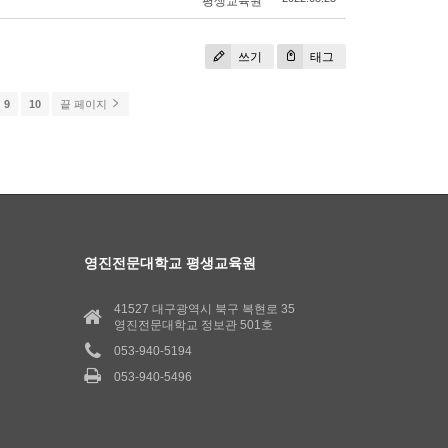
평생교육원
쓰기
태그
9
10
끝 페이지
영진전문대학교 평생교육원
41527 대구광역시 북구 복현로 35
영진전문대학교 정보관 501호
053-940-5194
053-940-5496