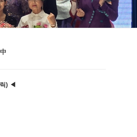
 中
릭) ◀