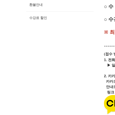
환불안내
○
수 
○ 수
수강료 할인
※ 
------
접수 
(
1. 전
▶ 
2.
카카
카카
안내드
링