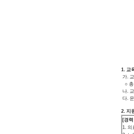
1.
교
가
.
○
나
.
다
.
2.
지
[
경력
1.
의