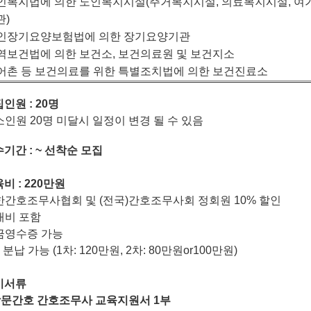
인복지법에 의한 노인복지시설
(
주거복지시설
,
의료복지시설
,
여
관
)
인장기요양보험법에 의한 장기요양기관
지역보건법에 의한 보건소
,
보건의료원 및 보건지소
어촌 등 보건의료를 위한 특별조치법에 의한 보건진료소
집인원
:
20명
인원 20명 미달시 일정이 변경 될 수 있음
수기간
: ~
선착순 모집
육비
: 220
만원
한간호조무사협회 및
(
전국
)
간호조무사회 정회원 10% 할인
재비 포함
금영수증 가능
 분납 가능 (1차: 120만원, 2차: 80만원or100만원)
비서류
문간호 간호조무사 교육지원서
1
부