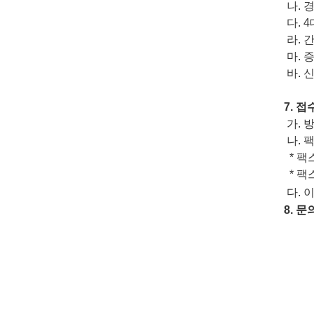
나
.
다
. 4
라
.
간
마
.
바
.
신
7.
접
가
.
나.
*
팩
* 팩
다. 
8.
문