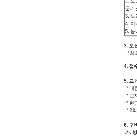
2.
노
문기
3.
노
4. 
5.
농
3.
모
*최소
4.
접
5.
교
*
대
* 교
* 현
* 2회
6.
구
가
.
방