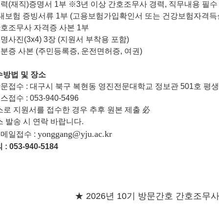
경력
(
재직
)
증명서
1
부
※
3
년 이상 간호조무사 경력
,
직무내용 필수
대보험 증빙서류
1
부
(
고용보험가입확인서 또는 건강보험자격득
호조무사 자격증 사본
1
부
증명사진
(3x4) 3
장
(
지원서 부착용 포함
)
분증 사본
(
주민등록증
,
운전면허증
,
여권
)
수방법 및 장소
방문접수
:
대구시 북구 복현동 영진전문대학교 정보관
501
호 평생
팩스접수
: 053-940-5496
스로 지원서를 접수한 경우 추후 원본 제출
必
스 발송 시 연락 바랍니다.
yonggang@yju.ac.kr
이메일접수 :
의
:
053-940-5184
★ 2026년 10기 방문간호 간호조무사