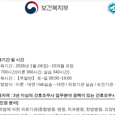
육기간 및 시간
교육기간
: 2026
년 1월 (예정)
- 10
개월 과정
총
700
시간
(
이론
360
시간
,
실습
340
시간
)
교육시간
:
【
주말반
】 토~일 09:00~19:00
운영방식
:
이론
-
대면
/ lab
실습
–
대면
/
의료기관 실습 / 보건기관
원자격
: 3
년 이상의 간호조무사 업무분야 경력이 있는 간호조무
인정 분야]
료법에 의한 의료기관
(
종합병원
,
병원
,
치과병원
,
한방병원
,
요양