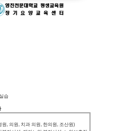
 실습
사
병원
,
의원
,
치과 의원
,
한의원
,
조산원
)