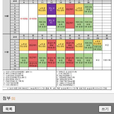
첨부
[1]
목록
쓰기