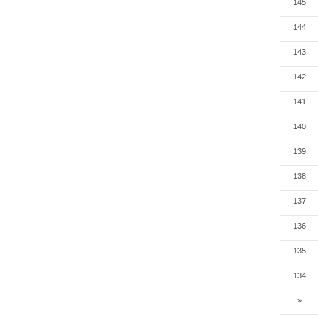
145
144
143
142
141
140
139
138
137
136
135
134
»