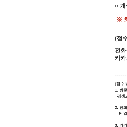
○
개
※
(접수
전화접
카카
------
접수 
(
1. 방
평생교
2. 전
▶ 
3.
카카