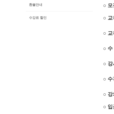
○
모
환불안내
○
교
수강료 할인
○
교
○
수
○ 강
○
수
○
강
○
입