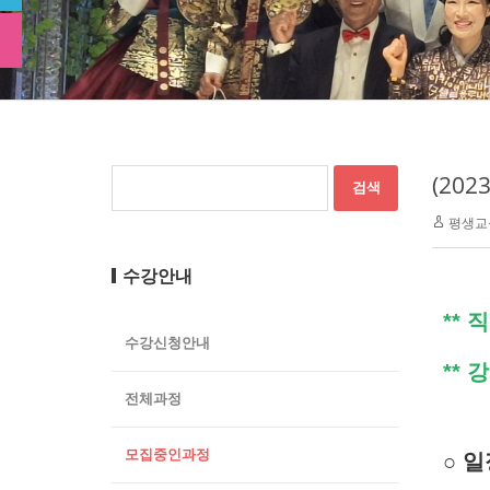
(20
평생교
수강안내
**
수강신청안내
**
전체과정
모집중인과정
○
일