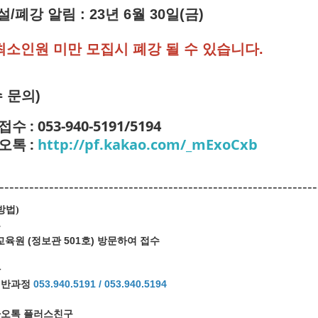
설
/
폐강 알림
:
23년
6
월 30
일(금
)
최소인원 미만 모집시 폐강 될 수 있습니다
.
 문의)
수 : 053-940-5191/5194
오톡 :
http://pf.kakao.com/_mExoCxb
----------------------------------------------------------------
방법
)
문
육원 (정보관 501호) 방문하여 접수
화
일반과정
053.940.5191 /
053.940.5194
오톡 플러스친구