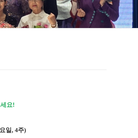
세요!
화요일
, 4
주
)