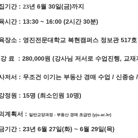
집기간
:
23
년
6
월 30
일(금)까지
육시간 :
13:30 ~ 16:00 (2시간 30분)
육장소
:
영진전문대학교 복현캠퍼스 정보관
517호
 강 료 :
28
0,000원
(강사님 저서로 수업진행, 교재
사저서 : 무조건 이기는 부동산 경매 수업 / 신종승 / 원
강정원 : 15명
(
최소인원
10
명
)
의계획서 :
일반교양과정 - 부동산 경매 초급반 (yju.ac.kr)
금기간
:
23년 6월 27일
(화)
~
6
월 29일(목
)