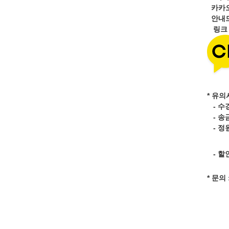
카카
안내드
링
* 유의
- 수
- 송
- 정
- 할
* 문의