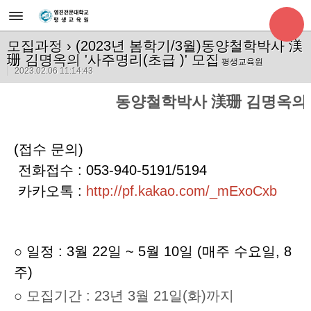
모집과정
› (2023년 봄학기/3월)동양철학박사 渼
珊 김명옥의 '사주명리(초급 )' 모집
평생교육원
2023.02.06 11:14:43
동양철학박사 渼珊 김명옥의 
(접수 문의)
전화접수 : 053-940-5191/5194
카카오톡 :
http://pf.kakao.com/_mExoCxb
○
일정 : 3월 22일 ~ 5월 10일 (매주 수요일, 8
주)
○
모집기간 : 23년 3월 21일(화)까지