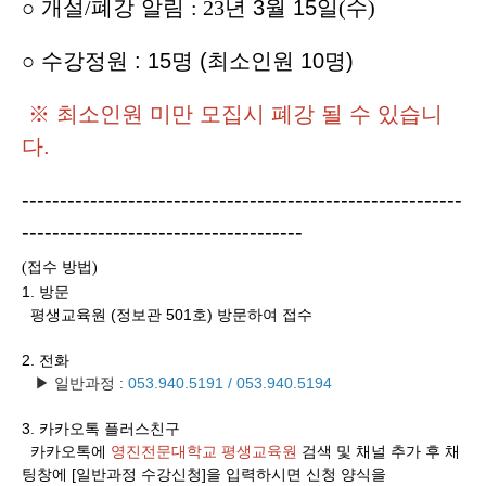
○
개설
/
폐강 알림
: 23
년
3
월
15
일
(
수
)
○ 수강정원 : 15명 (최소인원 10명)
※ 최소인원 미만 모집시 폐강 될 수 있습니
다.
----------------------------------------------------------
-------------------------------------
접수 방법
(
)
1. 방문
평생교육원 (정보관 501호) 방문하여 접수
2. 전화
▶ 일반과정 :
053.940.5191 / 053.940.
5194
3.
카카오톡 플러스친구
카카오톡에
영진전문대학교 평생교육원
검색 및 채널 추가 후 채
팅창에 [일반과정 수강신청]을 입력하시면 신청 양식을