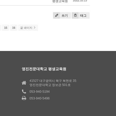
평생교육원
2022.10.13
쓰기
태그
15
16
끝 페이지
영진전문대학교 평생교육원
41527 대구광역시 북구 복현로 35
영진전문대학교 정보관 501호
053-940-5194
053-940-5496