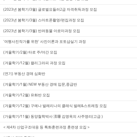
(2023년 봄학기/3월) 글로벌요들러2급 자격취득과정 모집
(2023년 봄학기/3월) 스마트폰촬영/편집과정 모집
(2023년 봄학기/3월) 반려동물 아로마과정 모집
'여행사진작가를 위한' 사진이론과 포토샵실기 과정
(겨울학기/2월) 타로 주/야간 모집
(겨울학기/12월) 캘리그라피 과정 모집
(연기) 부동산 경매 심화반
(겨울학기/1월) NEW 부동산 경매 입문,중급반
(겨울학기/12월) 유화반 모집
(겨울학기/12월) 구예나 발레리나의 클래식 발레&스트레칭 모집
(가을학기/11월) 동양철학박사 渼珊 김명옥의 사주명리(고급 )
< 제4차 산업구조대응 등 특화훈련과정 훈련생 모집 >