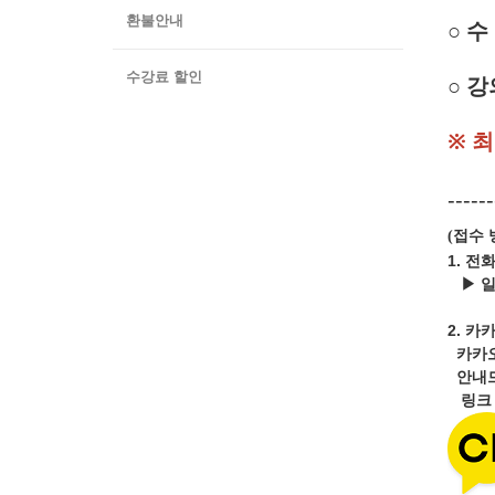
환불안내
○
수 
수강료 할인
○ 
※ 
------
접수 
(
1. 전
▶ 
2.
카카
카카
안내드
링