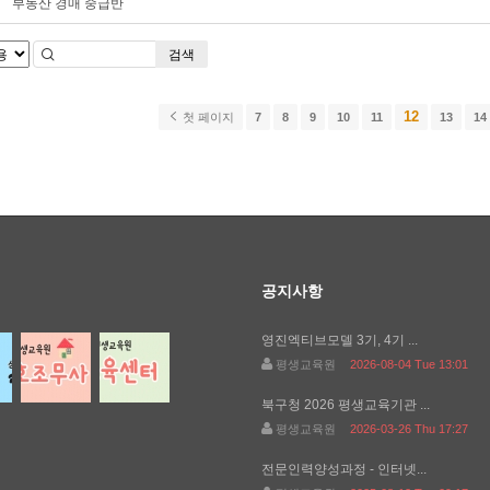
부동산 경매 중급반
검색
12
첫 페이지
7
8
9
10
11
13
14
공지사항
영진엑티브모델 3기, 4기 ...
평생교육원
2026-08-04 Tue 13:01
북구청 2026 평생교육기관 ...
평생교육원
2026-03-26 Thu 17:27
전문인력양성과정 - 인터넷...