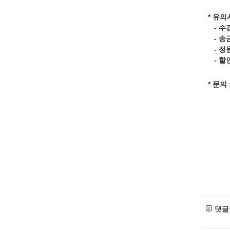
* 유의
- 수
- 송
- 정
- 할
* 문의
댓