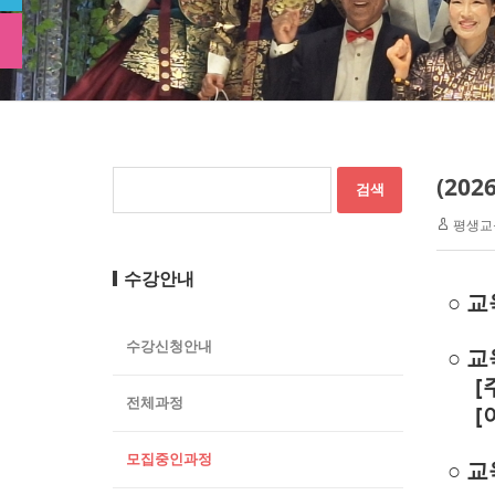
(20
평생교
수강안내
○ 
수강신청안내
○ 
[
전체과정
[
모집중인과정
○ 