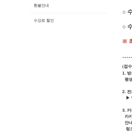
환불안내
○
수
수강료 할인
○ 
※ 
----
접수
(
1. 
평생교
2. 
▶ 
3.
카
카카
안내
링