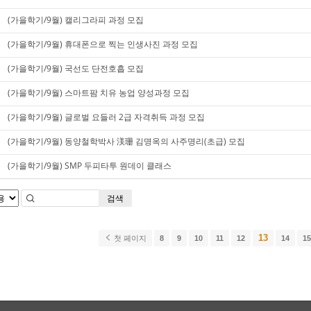
(가을학기/9월) 캘리그라피 과정 모집
(가을학기/9월) 휴대폰으로 찍는 인생사진 과정 모집
(가을학기/9월) 국선도 단전호흡 모집
(가을학기/9월) 스마트팜 치유 농업 양성과정 모집
(가을학기/9월) 글로벌 요들러 2급 자격취득 과정 모집
(가을학기/9월) 동양철학박사 渼珊 김명옥의 사주명리(초급) 모집
(가을학기/9월) SMP 두피타투 원데이 클래스
검색
13
첫 페이지
8
9
10
11
12
14
1