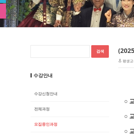
(20
평생교
수강안내
수강신청안내
○ 
전체과정
○ 
모집중인과정
○ 