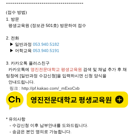
-------------------------------------
접수 방법
(
)
1. 방문
평생교육원 (정보관 501호) 방문하여 접수
2. 전화
▶ 일반과정
053.940.5182
▶ 어학교육
053.940.5191
3.
카카오톡 플러스친구
카카오톡에
영진전문대학교 평생교육원
검색 및 채널 추가 후 채
팅창에 [일반과정 수강신청]을 입력하시면 신청 양식을
안내드립니다.
링크
http://pf.kakao.com/_mExoCxb
:
* 유의사항
- 수강신청 이후 납부안내를 도와드립니다.
- 송금은 본인 명의로 가능합니다.