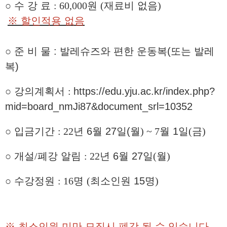
○
수 강 료
: 60,000
원
(
재료비 없음
)
※ 할인적용 없음
○ 준 비 물 : 발레슈즈와 편한 운동복(또는 발레
복)
○
강의계획서
:
https://edu.yju.ac.kr/index.php?
mid=board_nmJi87&document_srl=10352
○
입금기간
: 22
년
6
월
27
일(월
) ~ 7
월 1
일
(
금
)
○
개설
/
폐강 알림
: 22
년
6
월
27
일
(
월
)
○
수강정원
: 16
명
(
최소인원
15
명
)
※
최소인원 미만 모집시 폐강 될 수 있습니다
.