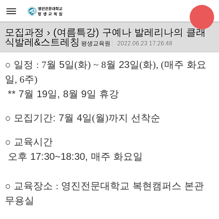
모집과정
› (여름특강) 구예나 발레리나의 클래
식발레&스트레칭
평생교육원
2022.06.23 17:26:48
○
일정
: 7
월
5
일
(
화
) ~ 8
월
23
일
(
화
), (
매주 화요
일
, 6
주
)
** 7월 19일, 8월 9일 휴강
○
모집기간:
7
월
4
일
(
월
)
까지 선착순
○
교육시간
오후 17:30~18:30, 매주 화요일
○
교육장소
:
영진전문대학교 복현캠퍼스 본관
무용실