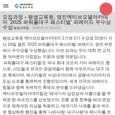
모집과정
› 평생교육원, 영진엑티브모델아카데
미 '2025 파워풀대구 페스티벌' 퍼레이드 우수상
수상
평생교육원
2025.05.23 18:43:52
평생교육원 엑티브모델아카데미 1기와 2기 수강생 31명이 지
난 10일 열린 '2025 파워풀대구 페스티벌' 퍼레이드 경연 부문
에서 우수상을 수상했습니다. 이번 성과는 우리 대학 전 교직
원 여러분의 아낌없는 지원과 성원 덕분입니다.
'파워풀대구 페스티벌'은 국내 최대 규모의 거리 퍼레이드 행
사로, 시민들과 외국인 관광객들이 함께 어우러지는 대구 대
표 축제이며, 페스티벌은 서성네거리에서 공평네거리까지의
도심 도로를 통제하며 진행되었으며, 세계 각국의 퍼레이드
팀들과 함께 국제적인 축제의 면모를 드러냈습니다.
엑티브모델아카데미팀은 '태극기의 상징성과 아름다움'을 주
제로 한 퍼포먼스를 선보였으며, 전통 궁중 한복을 태극 문양
으로 재해석한 의상을 착용하고, 태극기의 사괘를 꽃과 색으
로 형상화한 행진을 통해 '나라사랑, 대구사랑'의 메시지를 전