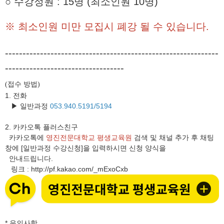
○ 수강정원 : 15명 (최소인원 10명)
※ 최소인원 미만 모집시 폐강 될 수 있습니다.
-------------------------------------------------------------
----------------------------------
접수 방법
(
)
1. 전화
▶ 일반과정
053.940.5191/5194
2.
카카오톡 플러스친구
카카오톡에
영진전문대학교 평생교육원
검색 및 채널 추가 후 채팅
창에 [일반과정 수강신청]을 입력하시면 신청 양식을
안내드립니다.
링크
http://pf.kakao.com/_mExoCxb
:
* 유의사항